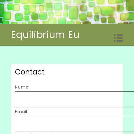
Skip
to
content
Equilibrium Eu
Contact
Nume
Email